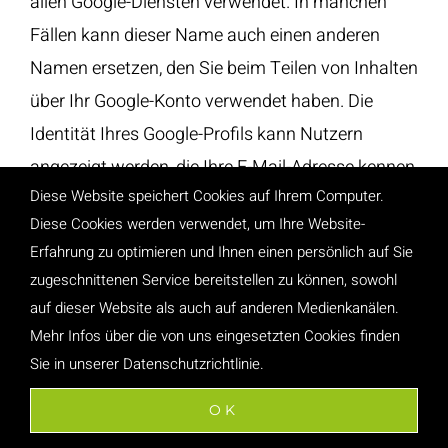
allen Google-Diensten verwendet. In manchen
Fällen kann dieser Name auch einen anderen
Namen ersetzen, den Sie beim Teilen von Inhalten
über Ihr Google-Konto verwendet haben. Die
Identität Ihres Google-Profils kann Nutzern
angezeigt werden, die Ihre E-Mail-Adresse kennen
Diese Website speichert Cookies auf Ihrem Computer.
oder über andere identifizierende Informationen
Diese Cookies werden verwendet, um Ihre Website-
von Ihnen verfügen.
Erfahrung zu optimieren und Ihnen einen persönlich auf Sie
zugeschnittenen Service bereitstellen zu können, sowohl
Verwendung der erfassten Informationen: Neben
auf dieser Website als auch auf anderen Medienkanälen.
den oben erläuterten Verwendungszwecken
Mehr Infos über die von uns eingesetzten Cookies finden
werden die von Ihnen bereitgestellten
Sie in unserer Datenschutzrichtlinie.
Informationen gemäß den geltenden Google-
OK
Datenschutzbestimmungen genutzt. Google